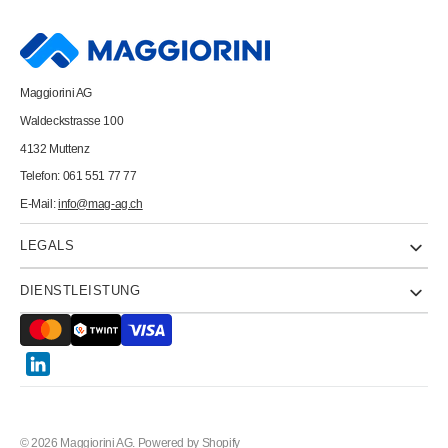
A6
A6
705601
705601
blanko
blanko
schwarz
schwarz
Maggiorini AG
Waldeckstrasse 100
4132 Muttenz
Telefon: 061 551 77 77
E-Mail:
info@mag-ag.ch
LEGALS
DIENSTLEISTUNG
Twitter
© 2026
Maggiorini AG
.
Powered by Shopify