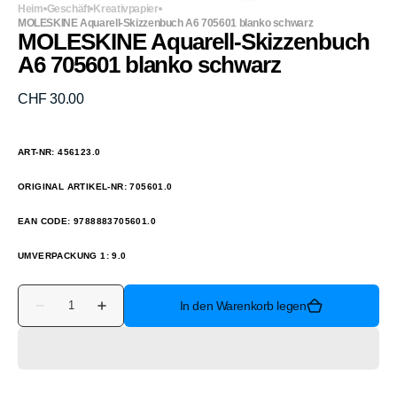
Heim
Geschäft
Kreativpapier
MOLESKINE Aquarell-Skizzenbuch A6 705601 blanko schwarz
MOLESKINE Aquarell-Skizzenbuch
A6 705601 blanko schwarz
Normaler
CHF 30.00
Preis
ART-NR: 456123.0
ORIGINAL ARTIKEL-NR: 705601.0
EAN CODE: 9788883705601.0
UMVERPACKUNG 1: 9.0
Anzahl
In den Warenkorb legen
Verringere
Erhöhe
die
die
Menge
Menge
für
für
MOLESKINE
MOLESKINE
Aquarell-
Aquarell-
Skizzenbuch
Skizzenbuch