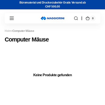
Direkt
Büromaterial und Druckerzubehör Gratis Versand ab
zum
CHF 500.00
Inhalt
0
0
Warenkor
Artikel
Heim
Computer Mäuse
Kategorie:
Computer Mäuse
Keine Produkte gefunden