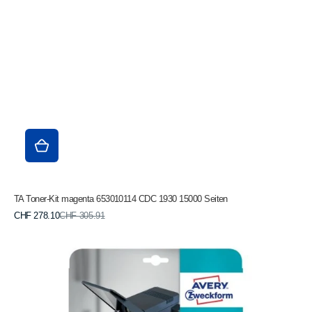
TA Toner-Kit magenta 653010114 CDC 1930 15000 Seiten
Verkaufspreis
Normaler
CHF 278.10
CHF 305.91
Preis
AVERY
ZWECKFORM
Overhead-
Folie
A4
3566