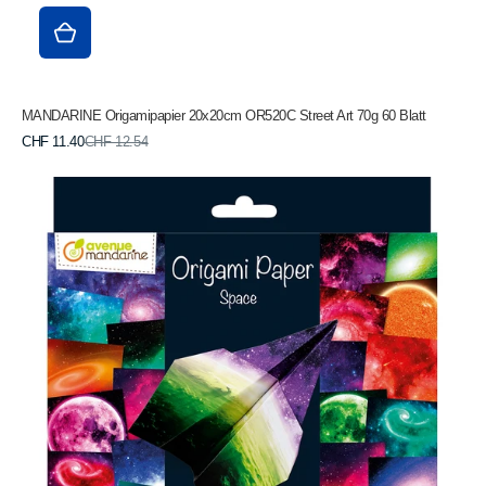
MANDARINE Origamipapier 20x20cm OR520C Street Art 70g 60 Blatt
Verkaufspreis
Normaler
CHF 11.40
CHF 12.54
Preis
MANDARINE
Origamipapier
20x20cm
OR519C
Weltall
70g
60
Blatt