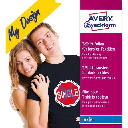
ZWECKFORM
Textilfolie
Iron-
on
A4
MD1003
Inkjet
farbige
Textil.
4
Stk.