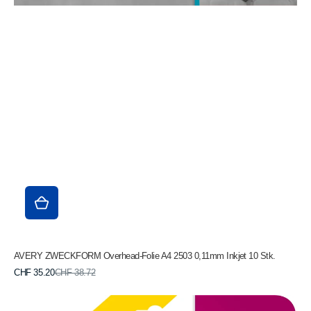
AVERY ZWECKFORM Overhead-Folie A4 2503 0,11mm Inkjet 10 Stk.
Verkaufspreis
Normaler
CHF 35.20
CHF 38.72
Preis
AVERY