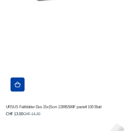
URSUS Faltblätter Duo 15x15cm 22885599F pastell 100 Blatt
Verkaufspreis
Normaler
CHF 13.00
CHF 14.30
Preis
I
AM