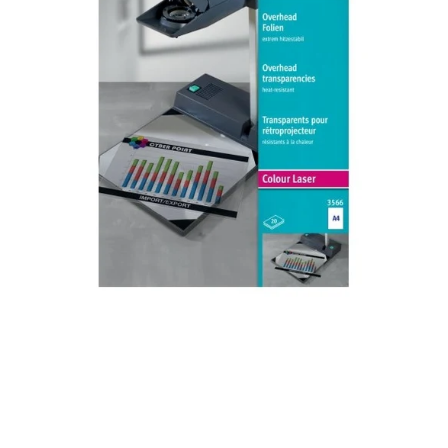
0,13mm
Color
Laser
20
Stk.