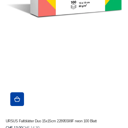
URSUS Faltblätter Duo 15x15cm 22895599F neon 100 Blatt
Verkaufspreis
Normaler