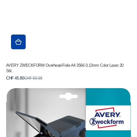
AVERY ZWECKFORM Overhead-Folie A4 3566 0,13mm Color Laser 20
Stk.
Verkaufspreis
Normaler
CHF 45.80
CHF 50.38
Preis
AVERY
ZWECKFORM
Overhead-
Folie
A4
2503
0,11mm
Inkjet
10