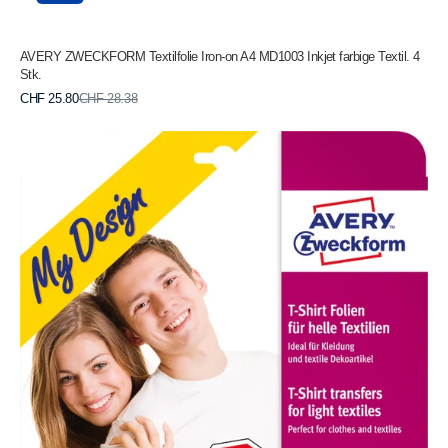
AVERY ZWECKFORM Textilfolie Iron-on A4 MD1003 Inkjet farbige Textil. 4
Stk.
Verkaufspreis
Normaler
CHF 25.80
CHF 28.38
Preis
AVERY
ZWECKFORM
Textilfolie
Iron-
on
A4
MD1001
Inkjet
helle
Textilien
5
Stk.