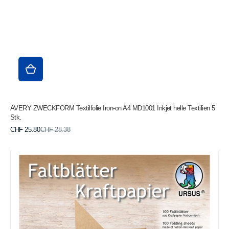
AVERY ZWECKFORM Textilfolie Iron-on A4 MD1001 Inkjet helle Textilien 5
Stk.
Verkaufspreis
Normaler
CHF 25.80
CHF 28.38
Preis
URSUS
Faltblätter
15x15cm
3425500
Kraftpapier
100
Blatt