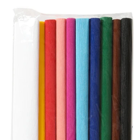
Preis
I
AM
CREATIVE
Krepppapierset
50x200cm
4071
assortiert
10
Stk.