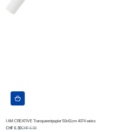
I AM CREATIVE Transparentpapier 50x61cm 4074 weiss
Verkaufspreis
Normaler
CHF 6.30
CHF 6.93