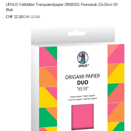
URSUS Faltblätter Transparentpapier 38065501 Feenstaub,15x15cm 50
Blatt
Verkaufspreis
Normaler
CHF 11.50
CHF 12.65
Preis
URSUS
Faltblätter
Duo
15x15cm
22895599F
neon
100
Blatt