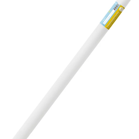
CREATIVE
Transparentpapier
50x61cm
4074
weiss