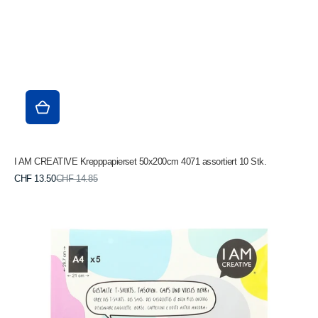
I AM CREATIVE Krepppapierset 50x200cm 4071 assortiert 10 Stk.
Verkaufspreis
Normaler
CHF 13.50
CHF 14.85
Preis
I
AM
CREATIVE
Bügelfolie
A4
4010.54
helle
Textilien
5
Blatt