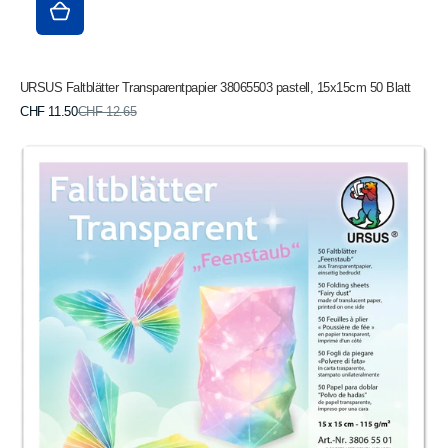
URSUS Faltblätter Transparentpapier 38065503 pastell, 15x15cm 50 Blatt
Verkaufspreis
Normaler
CHF 11.50
CHF 12.65
Preis
URSUS
Faltblätter
Transparentpapier
38065501
Feenstaub,15x15cm
50
Blatt