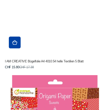
I AM CREATIVE Bügelfolie A4 4010.54 helle Textilien 5 Blatt
Verkaufspreis
Normaler
CHF 15.80
CHF 17.38
Preis
MANDARINE
Origamipapier
20x20cm
OR522C
Sweets
70g
60
Blatt