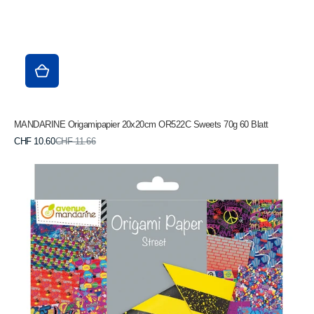
MANDARINE Origamipapier 20x20cm OR522C Sweets 70g 60 Blatt
Verkaufspreis
Normaler
CHF 10.60
CHF 11.66
Preis
MANDARINE
Origamipapier
20x20cm
OR520C
Street
Art
70g
60
Blatt