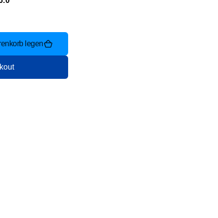
6.0
renkorb legen
kout