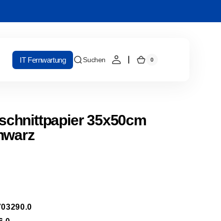
IT Fernwartung
Suchen
0
0
Warenkorb
Artikel
chnittpapier 35x50cm
hwarz
03290.0