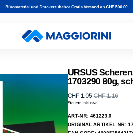
Büromaterial und Druckerzubehör Gratis Versand ab CHF 500.00
rton
Software
and
k & WLAN
Video Kabel
c-/Korrekturbänder
r Drucker
ackup
URSUS Scherens
1703290 80g, sc
e Kabel
arbband auf
rucker
 & Planung
erk Kabel
rk
CHF 1.05
CHF 1.16
Verkaufspreis
Normaler
kassetten
Steuern inklusive.
abel
Preis
-Transfer
ipherie
ART-NR: 461223.0
räder
ORIGINAL ARTIKEL-NR: 17
hone, Tablet