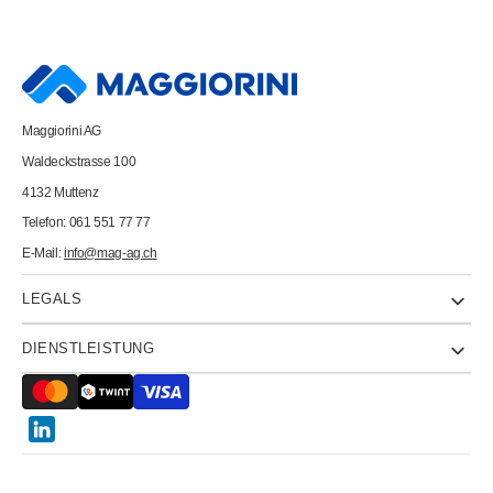
Farbfolien
Farbfolien
Window
Window
23x33cm
23x33cm
22000000
22000000
transparent
transparent
10
10
Stück
Stück
Maggiorini AG
Waldeckstrasse 100
4132 Muttenz
Telefon: 061 551 77 77
E-Mail:
info@mag-ag.ch
LEGALS
DIENSTLEISTUNG
Twitter