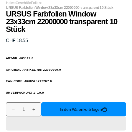
Heim
Geschäft
Folien
URSUS Farbfolien Window 23x33cm 22000000 transparent 10 Stück
URSUS Farbfolien Window
23x33cm 22000000 transparent 10
Stück
Normaler
CHF 18.55
Preis
ART-NR: 463912.0
ORIGINAL ARTIKEL-NR: 22000000.0
EAN CODE: 4008525719267.0
UMVERPACKUNG 1: 10.0
Anzahl
In den Warenkorb legen
Verringere
Erhöhe
die
die
Menge
Menge
für
für
URSUS
URSUS