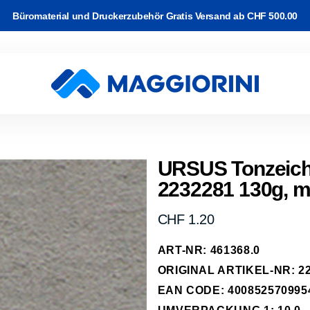
Büromaterial und Druckerzubehör Gratis Versand ab CHF 500.00
rton
Software
and
k & WLAN
Video Kabel
c-/Korrekturbänder
r Drucker
ackup
URSUS Tonzeich
2232281 130g, mi
e Kabel
arbband auf
rucker
 & Planung
erk Kabel
rk
Normaler
CHF 1.20
kassetten
Preis
abel
ART-NR: 461368.0
-Transfer
ipherie
ORIGINAL ARTIKEL-NR: 22
räder
EAN CODE: 400852570995
hone, Tablet