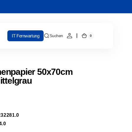
IT Fernwartung
Suchen
0
0
Warenkorb
Artikel
enpapier 50x70cm
ttelgrau
32281.0
4.0