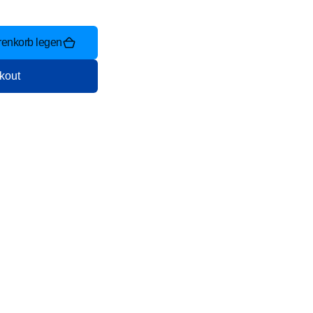
renkorb legen
kout