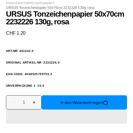
Heim
Geschäft
Kreativpapier
URSUS Tonzeichenpapier 50x70cm 2232226 130g, rosa
URSUS Tonzeichenpapier 50x70cm
2232226 130g, rosa
Normaler
CHF 1.20
Preis
ART-NR: 461342.0
ORIGINAL ARTIKEL-NR: 2232226.0
EAN CODE: 4008525709756.0
UMVERPACKUNG 1: 10.0
Anzahl
In den Warenkorb legen
Verringere
Erhöhe
die
die
Menge
Menge
für
für
URSUS
URSUS
Tonzeichenpapier
Tonzeichenpapier
50x70cm
50x70cm