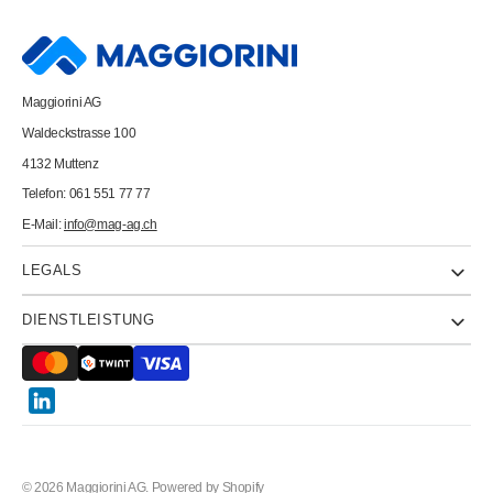
2232226
2232226
130g,
130g,
rosa
rosa
Maggiorini AG
Waldeckstrasse 100
4132 Muttenz
Telefon: 061 551 77 77
E-Mail:
info@mag-ag.ch
LEGALS
DIENSTLEISTUNG
Twitter
© 2026
Maggiorini AG
.
Powered by Shopify