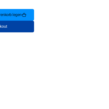
renkorb legen
kout