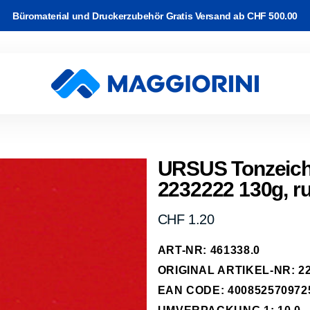
Büromaterial und Druckerzubehör Gratis Versand ab CHF 500.00
rton
Software
and
k & WLAN
Video Kabel
c-/Korrekturbänder
r Drucker
ackup
URSUS Tonzeich
2232222 130g, r
e Kabel
arbband auf
rucker
 & Planung
erk Kabel
rk
Normaler
CHF 1.20
kassetten
Preis
abel
ART-NR: 461338.0
-Transfer
ipherie
ORIGINAL ARTIKEL-NR: 22
räder
EAN CODE: 400852570972
hone, Tablet