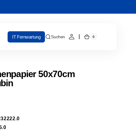
IT Fernwartung
Suchen
0
0
Warenkorb
Artikel
enpapier 50x70cm
ubin
32222.0
5.0