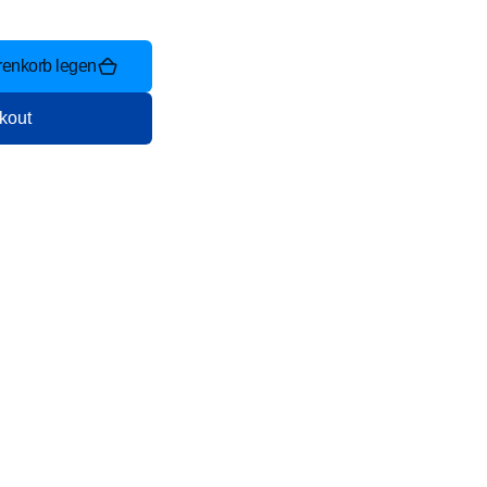
renkorb legen
kout