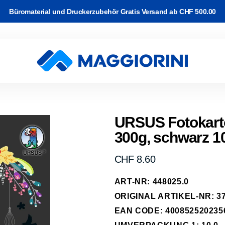
Büromaterial und Druckerzubehör Gratis Versand ab CHF 500.00
rton
Software
and
k & WLAN
Video Kabel
c-/Korrekturbänder
r Drucker
ackup
URSUS Fotokart
300g, schwarz 10
e Kabel
arbband auf
rucker
 & Planung
erk Kabel
rk
Normaler
CHF 8.60
kassetten
Preis
abel
ART-NR: 448025.0
-Transfer
ipherie
ORIGINAL ARTIKEL-NR: 3
räder
EAN CODE: 400852520235
hone, Tablet