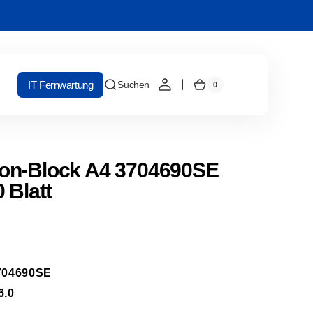
IT Fernwartung
Suchen
0
0
Warenkorb
Artikel
on-Block A4 3704690SE
 Blatt
704690SE
6.0