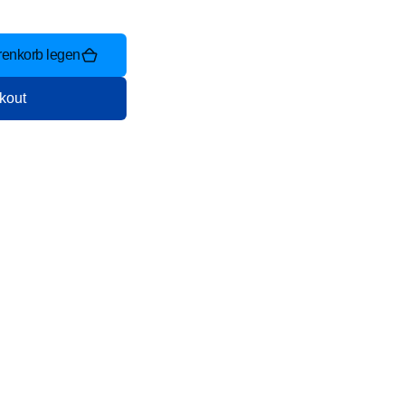
renkorb legen
kout