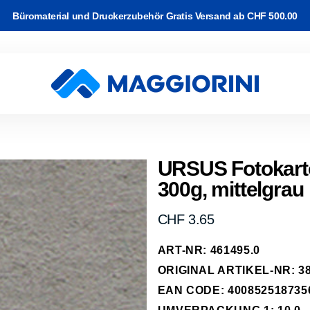
Büromaterial und Druckerzubehör Gratis Versand ab CHF 500.00
rton
Software
and
k & WLAN
Video Kabel
c-/Korrekturbänder
r Drucker
ackup
URSUS Fotokart
300g, mittelgrau
e Kabel
arbband auf
rucker
 & Planung
erk Kabel
rk
Normaler
CHF 3.65
kassetten
Preis
abel
ART-NR: 461495.0
-Transfer
ipherie
ORIGINAL ARTIKEL-NR: 38
räder
EAN CODE: 400852518735
hone, Tablet