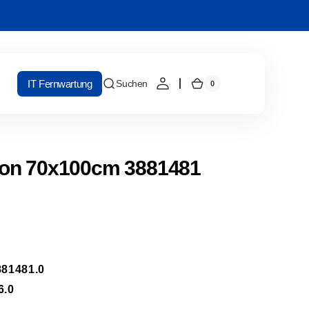
IT Fernwartung
Suchen
0
0
Warenkorb
Artikel
on 70x100cm 3881481
81481.0
6.0