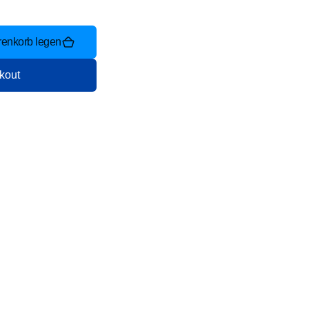
renkorb legen
kout