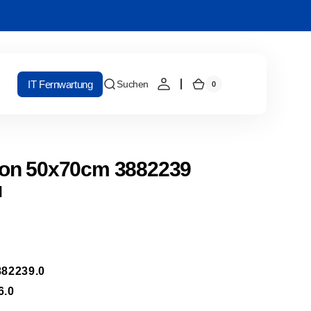
IT Fernwartung
Suchen
0
0
Warenkorb
Artikel
on 50x70cm 3882239
u
82239.0
6.0