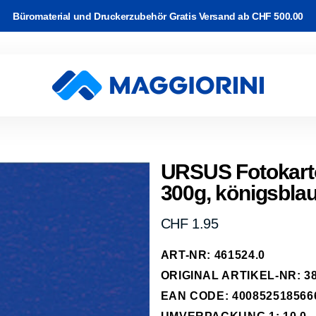
Büromaterial und Druckerzubehör Gratis Versand ab CHF 500.00
rton
Software
and
k & WLAN
Video Kabel
c-/Korrekturbänder
r Drucker
ackup
URSUS Fotokart
300g, königsbla
e Kabel
arbband auf
rucker
 & Planung
erk Kabel
rk
Normaler
CHF 1.95
kassetten
Preis
abel
ART-NR: 461524.0
-Transfer
ipherie
ORIGINAL ARTIKEL-NR: 38
räder
EAN CODE: 400852518566
hone, Tablet