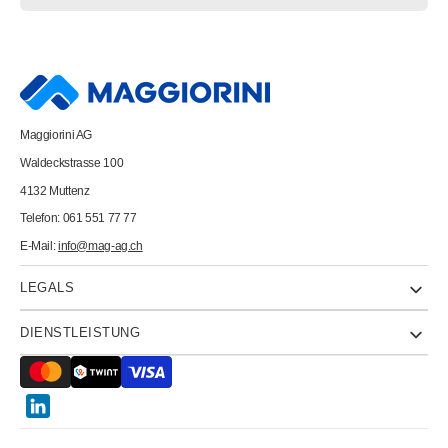
SCHOENENBERGER
SCHOENENBERGER
Verlängerungskabel
Verlängerungskabel
3m
3m
82.500.3WS
82.500.3WS
FLAT
FLAT
3-
3-
Polig
Polig
weiss
weiss
Maggiorini AG
Waldeckstrasse 100
4132 Muttenz
Telefon: 061 551 77 77
E-Mail:
info@mag-ag.ch
LEGALS
DIENSTLEISTUNG
Twitter