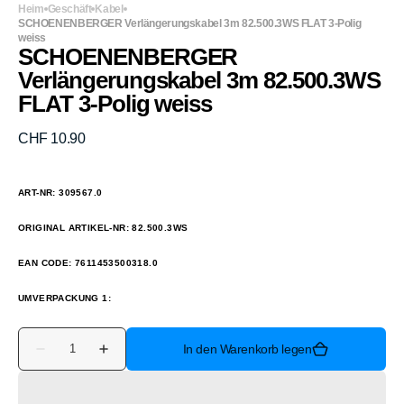
Heim
Geschäft
Kabel
SCHOENENBERGER Verlängerungskabel 3m 82.500.3WS FLAT 3-Polig
weiss
SCHOENENBERGER
Verlängerungskabel 3m 82.500.3WS
FLAT 3-Polig weiss
Normaler
CHF 10.90
Preis
ART-NR: 309567.0
ORIGINAL ARTIKEL-NR: 82.500.3WS
EAN CODE: 7611453500318.0
UMVERPACKUNG 1:
Anzahl
In den Warenkorb legen
Verringere
Erhöhe
die
die
Menge
Menge
für
für