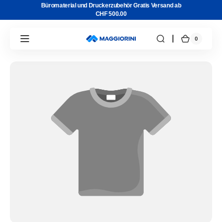
Direkt
Büromaterial und Druckerzubehör Gratis Versand ab
zum
CHF 500.00
Inhalt
0
0
Warenkor
Artikel