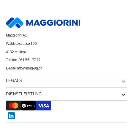
Steckdosenleiste
Steckdosenleiste
2m
2m
85.805.6.2WS
85.805.6.2WS
6xT13
6xT13
weiss
weiss
Maggiorini AG
Waldeckstrasse 100
4132 Muttenz
Telefon: 061 551 77 77
E-Mail:
info@mag-ag.ch
LEGALS
DIENSTLEISTUNG
Twitter