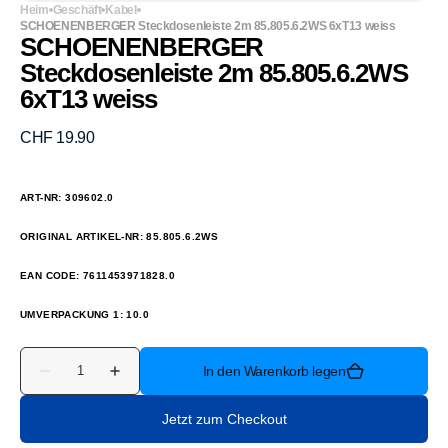
Heim
Geschäft
Kabel
SCHOENENBERGER Steckdosenleiste 2m 85.805.6.2WS 6xT13 weiss
SCHOENENBERGER
Steckdosenleiste 2m 85.805.6.2WS
6xT13 weiss
Normaler
CHF 19.90
Preis
ART-NR: 309602.0
ORIGINAL ARTIKEL-NR: 85.805.6.2WS
EAN CODE: 7611453971828.0
UMVERPACKUNG 1: 10.0
Anzahl
In den Warenkorb legen
Verringere
Erhöhe
die
die
Menge
Menge
Jetzt zum Checkout
für
für
SCHOENENBERGER
SCHOENENBERGER