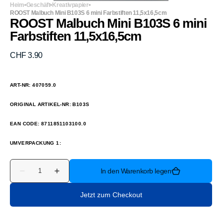
Heim
Geschäft
Kreativpapier
ROOST Malbuch Mini B103S 6 mini Farbstiften 11,5x16,5cm
ROOST Malbuch Mini B103S 6 mini
Farbstiften 11,5x16,5cm
Normaler
CHF 3.90
Preis
ART-NR: 407059.0
ORIGINAL ARTIKEL-NR: B103S
EAN CODE: 8711851103100.0
UMVERPACKUNG 1:
Anzahl
In den Warenkorb legen
Verringere
Erhöhe
die
die
Menge
Menge
Jetzt zum Checkout
für
für
ROOST
ROOST
Malbuch
Malbuch
Mini
Mini