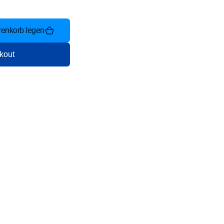
renkorb legen
kout