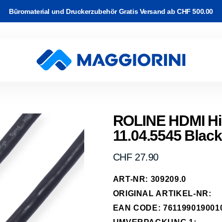
Büromaterial und Druckerzubehör Gratis Versand ab CHF 500.00
rton
Software
and
k & WLAN
Video Kabel
c-/Korrekturbänder
r Drucker
ackup
ROLINE HDMI Hig
11.04.5545 Black
e Kabel
arbband auf
rucker
 & Planung
erk Kabel
rk
Normaler
CHF 27.90
kassetten
Preis
abel
ART-NR: 309209.0
-Transfer
ipherie
ORIGINAL ARTIKEL-NR:
räder
EAN CODE: 761199019001
hone, Tablet