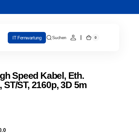
IT Fernwartung
Suchen
0
0
Warenkorb
Artikel
h Speed Kabel, Eth.
, ST/ST, 2160p, 3D 5m
0.0