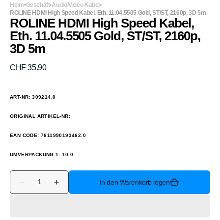
Heim
Geschäft
Audio/Video Kabel
ROLINE HDMI High Speed Kabel, Eth. 11.04.5505 Gold, ST/ST, 2160p, 3D 5m
ROLINE HDMI High Speed Kabel,
Eth. 11.04.5505 Gold, ST/ST, 2160p,
3D 5m
Normaler
CHF 35.90
Preis
ART-NR: 309214.0
ORIGINAL ARTIKEL-NR:
EAN CODE: 7611990193462.0
UMVERPACKUNG 1: 10.0
Anzahl
In den Warenkorb legen
Verringere
Erhöhe
die
die
Menge
Menge
für
für
ROLINE
ROLINE