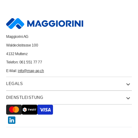
HDMI
HDMI
High
High
Speed
Speed
Kabel,
Kabel,
Eth.
Eth.
11.04.5505
11.04.5505
Gold,
Gold,
ST/ST,
ST/ST,
Maggiorini AG
2160p,
2160p,
3D
3D
Waldeckstrasse 100
5m
5m
4132 Muttenz
Telefon: 061 551 77 77
E-Mail:
info@mag-ag.ch
LEGALS
DIENSTLEISTUNG
Twitter