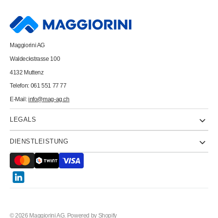
88020052
88020052
130g,
130g,
orange
orange
100
100
Blatt
Blatt
Maggiorini AG
Waldeckstrasse 100
4132 Muttenz
Telefon: 061 551 77 77
E-Mail:
info@mag-ag.ch
LEGALS
DIENSTLEISTUNG
Twitter
© 2026
Maggiorini AG
.
Powered by Shopify