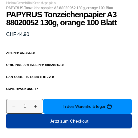
Heim
Geschäft
Kreativpapier
PAPYRUS Tonzeichenpapier A3 88020052 130g, orange 100 Blatt
PAPYRUS Tonzeichenpapier A3
88020052 130g, orange 100 Blatt
Normaler
CHF 44.90
Preis
ART-NR: 461033.0
ORIGINAL ARTIKEL-NR: 88020052.0
EAN CODE: 7612285118122.0
UMVERPACKUNG 1:
Anzahl
In den Warenkorb legen
Verringere
Erhöhe
die
die
Menge
Menge
Jetzt zum Checkout
für
für
PAPYRUS
PAPYRUS
Tonzeichenpapier
Tonzeichenpapier
A3
A3