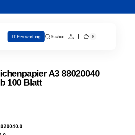
IT Fernwartung
Suchen
0
0
Warenkorb
Artikel
chenpapier A3 88020040
b 100 Blatt
020040.0