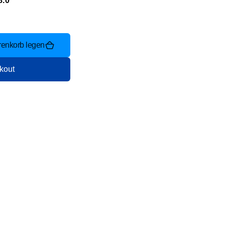
8.0
renkorb legen
kout