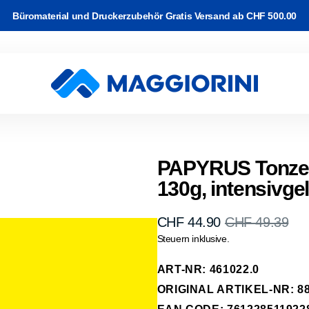
Büromaterial und Druckerzubehör Gratis Versand ab CHF 500.00
rton
Software
and
k & WLAN
Video Kabel
c-/Korrekturbänder
r Drucker
ackup
PAPYRUS Tonzei
130g, intensivgel
e Kabel
arbband auf
rucker
 & Planung
erk Kabel
rk
CHF 44.90
CHF 49.39
Verkaufspreis
Normaler
kassetten
Steuern inklusive.
abel
Preis
-Transfer
ipherie
ART-NR: 461022.0
räder
ORIGINAL ARTIKEL-NR: 88
hone, Tablet