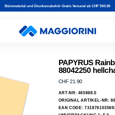
Büromaterial und Druckerzubehör Gratis Versand ab CHF 500.00
rton
Software
and
k & WLAN
Video Kabel
c-/Korrekturbänder
r Drucker
ackup
PAPYRUS Rainbo
88042250 hellcha
e Kabel
arbband auf
rucker
 & Planung
erk Kabel
rk
Normaler
CHF 21.90
kassetten
Preis
abel
ART-NR: 465888.0
-Transfer
ipherie
ORIGINAL ARTIKEL-NR: 88
räder
EAN CODE: 731876103569
hone, Tablet