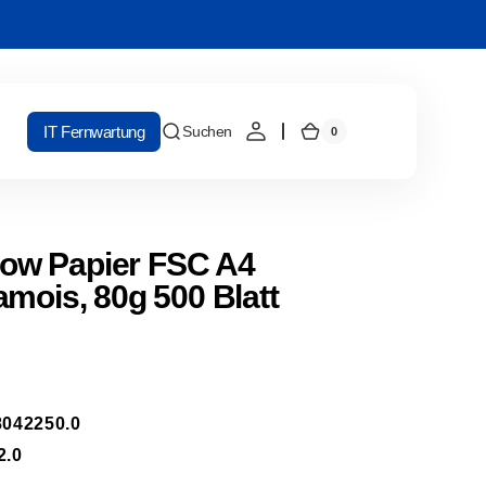
IT Fernwartung
Suchen
0
0
Warenkorb
Artikel
w Papier FSC A4
mois, 80g 500 Blatt
042250.0
2.0