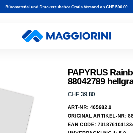
Büromaterial und Druckerzubehör Gratis Versand ab CHF 500.00
rton
Software
and
k & WLAN
Video Kabel
c-/Korrekturbänder
r Drucker
ackup
PAPYRUS Rainbo
88042789 hellgra
e Kabel
arbband auf
rucker
 & Planung
erk Kabel
rk
Normaler
CHF 39.80
kassetten
Preis
abel
ART-NR: 465982.0
-Transfer
ipherie
ORIGINAL ARTIKEL-NR: 88
räder
EAN CODE: 731876104133
hone, Tablet