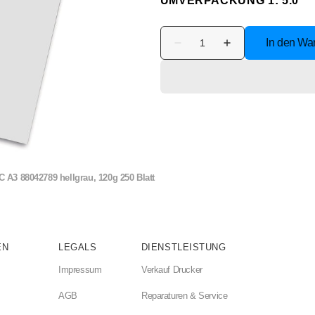
UMVERPACKUNG 1: 5.0
llen
Tablet
ersorg.
Anzahl
In den Wa
icht
Verringere
Erhöhe
 Zubehör
Papier
die
die
Menge
Menge
für
für
hermedien
ible Tinten
PAPYRUS
PAPYRUS
Rainbow
Rainbow
Papier
Papier
ne HDD
nk
FSC
FSC
se
A3
A3
Enterprise
88042789
88042789
hellgrau,
hellgrau,
atten (HDD)
120g
120g
Large
250
250
3 88042789 hellgrau, 120g 250 Blatt
ockingstation
/Plotter
Blatt
Blatt
State Disk
l Tinte
erkarten
EN
LEGALS
DIENSTLEISTUNG
ticks
al OPC
Impressum
Verkauf Drucker
l Toner farbig
AGB
Reparaturen & Service