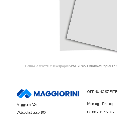
Farbro
Medien
Smart/
1
Stromv
InkJet
in
Galerieans
öffnen
Tablet
Inkjet-
Speic
Kompat
Exter
Solid I
Gehäu
Tinte 
Festpl
Tinte 
Heim
Geschäft
Druckerpapier
PAPYRUS Rainbow Papier FSC A
HDD D
Format
Solid 
Origina
Speich
Laser
ÖFFNUNGSZEIT
USB S
Origin
Montag - Freitag
Maggiorini AG
Origina
08.00 - 11.45 Uhr
Waldeckstrasse 100