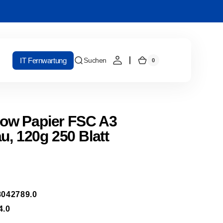
IT Fernwartung
Suchen
0
0
Warenkorb
Artikel
w Papier FSC A3
u, 120g 250 Blatt
042789.0
4.0