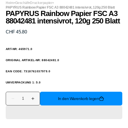
Heim
Geschäft
Druckerpapier
PAPYRUS Rainbow Papier FSC A3 88042481 intensivrot, 120g 250 Blatt
PAPYRUS Rainbow Papier FSC A3
88042481 intensivrot, 120g 250 Blatt
Normaler
CHF 45.80
Preis
ART-NR: 465971.0
ORIGINAL ARTIKEL-NR: 88042481.0
EAN CODE: 7318761037979.0
UMVERPACKUNG 1: 5.0
Anzahl
In den Warenkorb legen
Verringere
Erhöhe
die
die
Menge
Menge
für
für
PAPYRUS
PAPYRUS
Rainbow
Rainbow
Papier
Papier