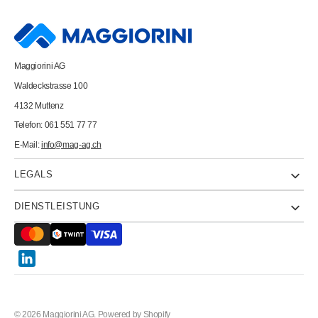
FSC
FSC
A3
A3
88042481
88042481
intensivrot,
intensivrot,
120g
120g
250
250
Maggiorini AG
Blatt
Blatt
Waldeckstrasse 100
4132 Muttenz
Telefon: 061 551 77 77
E-Mail:
info@mag-ag.ch
LEGALS
DIENSTLEISTUNG
Twitter
© 2026
Maggiorini AG
.
Powered by Shopify