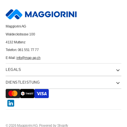
FSC
FSC
A3
A3
88042252
88042252
hellchamois,
hellchamois,
80g
80g
500
500
Maggiorini AG
Blatt
Blatt
Waldeckstrasse 100
4132 Muttenz
Telefon: 061 551 77 77
E-Mail:
info@mag-ag.ch
LEGALS
DIENSTLEISTUNG
Twitter
© 2026
Maggiorini AG
.
Powered by Shopify