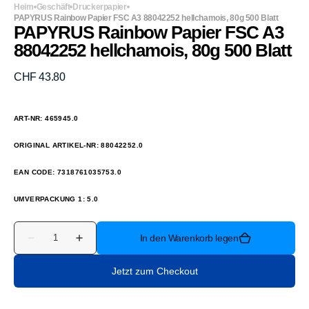
Heim
Geschäft
Druckerpapier
PAPYRUS Rainbow Papier FSC A3 88042252 hellchamois, 80g 500 Blatt
PAPYRUS Rainbow Papier FSC A3
88042252 hellchamois, 80g 500 Blatt
Normaler
CHF 43.80
Preis
ART-NR: 465945.0
ORIGINAL ARTIKEL-NR: 88042252.0
EAN CODE: 7318761035753.0
UMVERPACKUNG 1: 5.0
Anzahl
In den Warenkorb legen
Verringere
Erhöhe
die
die
Menge
Menge
Jetzt zum Checkout
für
für
PAPYRUS
PAPYRUS
Rainbow
Rainbow
Papier
Papier