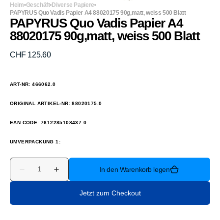
Heim
Geschäft
Diverse Papiere
PAPYRUS Quo Vadis Papier A4 88020175 90g,matt, weiss 500 Blatt
PAPYRUS Quo Vadis Papier A4
88020175 90g,matt, weiss 500 Blatt
Normaler
CHF 125.60
Preis
ART-NR: 466062.0
ORIGINAL ARTIKEL-NR: 88020175.0
EAN CODE: 7612285108437.0
UMVERPACKUNG 1:
Anzahl
In den Warenkorb legen
Verringere
Erhöhe
die
die
Menge
Menge
Jetzt zum Checkout
für
für
PAPYRUS
PAPYRUS
Quo
Quo
Vadis
Vadis