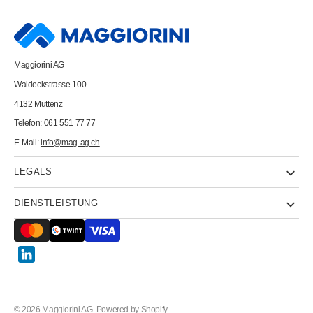
Papier
Papier
A4
A4
88020175
88020175
90g,matt,
90g,matt,
weiss
weiss
500
500
Maggiorini AG
Blatt
Blatt
Waldeckstrasse 100
4132 Muttenz
Telefon: 061 551 77 77
E-Mail:
info@mag-ag.ch
LEGALS
DIENSTLEISTUNG
Twitter
© 2026
Maggiorini AG
.
Powered by Shopify