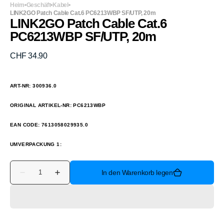
Heim
Geschäft
Kabel
LINK2GO Patch Cable Cat.6 PC6213WBP SF/UTP, 20m
LINK2GO Patch Cable Cat.6
PC6213WBP SF/UTP, 20m
Normaler
CHF 34.90
Preis
ART-NR: 300936.0
ORIGINAL ARTIKEL-NR: PC6213WBP
EAN CODE: 7613058029935.0
UMVERPACKUNG 1:
Anzahl
In den Warenkorb legen
Verringere
Erhöhe
die
die
Menge
Menge
für
für
LINK2GO
LINK2GO
Patch
Patch
Cable
Cable