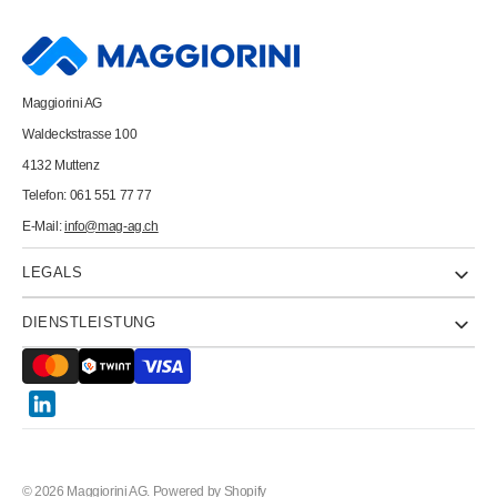
Cat.6
Cat.6
PC6213WBP
PC6213WBP
SF/UTP,
SF/UTP,
20m
20m
Maggiorini AG
Waldeckstrasse 100
4132 Muttenz
Telefon: 061 551 77 77
E-Mail:
info@mag-ag.ch
LEGALS
DIENSTLEISTUNG
Twitter
© 2026
Maggiorini AG
.
Powered by Shopify