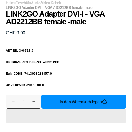
Heim
Geschäft
Audio/Video Kabel
LINK2GO Adapter DVI-I - VGA AD2212BB female -male
LINK2GO Adapter DVI-I - VGA
AD2212BB female -male
Normaler
CHF 9.90
Preis
ART-NR: 300716.0
ORIGINAL ARTIKEL-NR: AD2212BB
EAN CODE: 7613058028457.0
UMVERPACKUNG 1: 80.0
Anzahl
In den Warenkorb legen
Verringere
Erhöhe
die
die
Menge
Menge
für
für
LINK2GO
LINK2GO
Adapter
Adapter
DVI-
DVI-