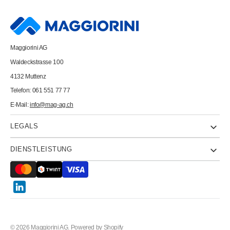
I
I
-
-
VGA
VGA
AD2212BB
AD2212BB
female
female
-
-
Maggiorini AG
male
male
Waldeckstrasse 100
4132 Muttenz
Telefon: 061 551 77 77
E-Mail:
info@mag-ag.ch
LEGALS
DIENSTLEISTUNG
Twitter
© 2026
Maggiorini AG
.
Powered by Shopify