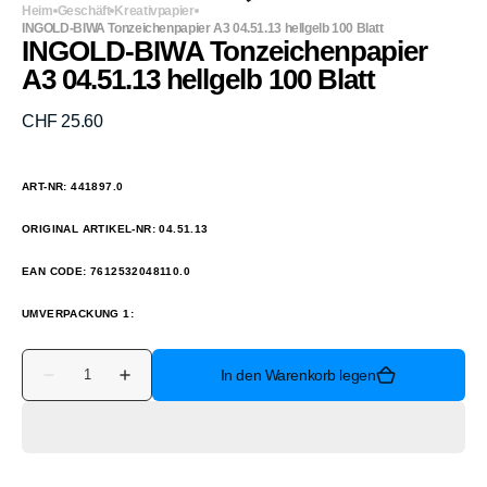
Heim
Geschäft
Kreativpapier
INGOLD-BIWA Tonzeichenpapier A3 04.51.13 hellgelb 100 Blatt
INGOLD-BIWA Tonzeichenpapier
A3 04.51.13 hellgelb 100 Blatt
Normaler
CHF 25.60
Preis
ART-NR: 441897.0
ORIGINAL ARTIKEL-NR: 04.51.13
EAN CODE: 7612532048110.0
UMVERPACKUNG 1:
Anzahl
In den Warenkorb legen
Verringere
Erhöhe
die
die
Menge
Menge
für
für
INGOLD-
INGOLD-
BIWA
BIWA
Tonzeichenpapier
Tonzeichenpapier