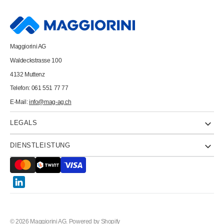
A3
A3
04.51.13
04.51.13
hellgelb
hellgelb
100
100
Blatt
Blatt
Maggiorini AG
Waldeckstrasse 100
4132 Muttenz
Telefon: 061 551 77 77
E-Mail:
info@mag-ag.ch
LEGALS
DIENSTLEISTUNG
Twitter
© 2026
Maggiorini AG
.
Powered by Shopify