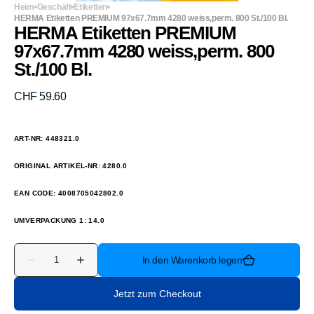
Heim
Geschäft
Etiketten
HERMA Etiketten PREMIUM 97x67.7mm 4280 weiss,perm. 800 St./100 Bl.
HERMA Etiketten PREMIUM
97x67.7mm 4280 weiss,perm. 800
St./100 Bl.
Normaler
CHF 59.60
Preis
ART-NR: 448321.0
ORIGINAL ARTIKEL-NR: 4280.0
EAN CODE: 4008705042802.0
UMVERPACKUNG 1: 14.0
Anzahl
In den Warenkorb legen
Verringere
Erhöhe
die
die
Menge
Menge
Jetzt zum Checkout
für
für
HERMA
HERMA