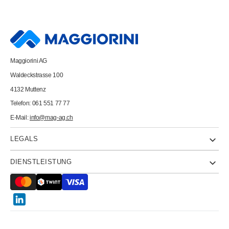
Etiketten
Etiketten
PREMIUM
PREMIUM
97x67.7mm
97x67.7mm
4280
4280
weiss,perm.
weiss,perm.
800
800
St./100
St./100
Bl.
Bl.
Maggiorini AG
Waldeckstrasse 100
4132 Muttenz
Telefon: 061 551 77 77
E-Mail:
info@mag-ag.ch
LEGALS
DIENSTLEISTUNG
Twitter