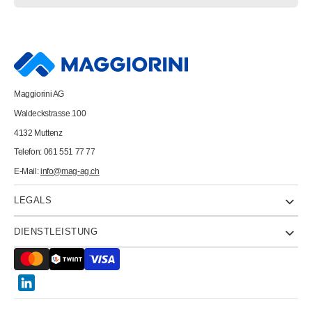
HERMA
HERMA
Etiketten
Etiketten
Movables
Movables
63,5x38,1mm
63,5x38,1mm
5074
5074
weiss,non-
weiss,non-
perm.
perm.
525
525
St./25
St./25
Maggiorini AG
Bl.
Bl.
Waldeckstrasse 100
4132 Muttenz
Telefon: 061 551 77 77
E-Mail:
info@mag-ag.ch
LEGALS
DIENSTLEISTUNG
Twitter