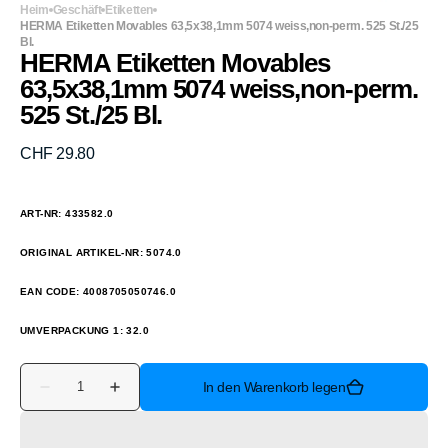
Heim
Geschäft
Etiketten
HERMA Etiketten Movables 63,5x38,1mm 5074 weiss,non-perm. 525 St./25
Bl.
HERMA Etiketten Movables
63,5x38,1mm 5074 weiss,non-perm.
525 St./25 Bl.
Normaler
CHF 29.80
Preis
ART-NR: 433582.0
ORIGINAL ARTIKEL-NR: 5074.0
EAN CODE: 4008705050746.0
UMVERPACKUNG 1: 32.0
Anzahl
In den Warenkorb legen
Verringere
Erhöhe
die
die
Menge
Menge
für
für