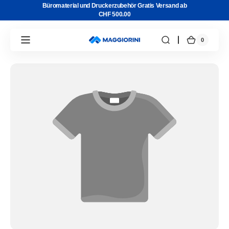
Direkt
Büromaterial und Druckerzubehör Gratis Versand ab
zum
CHF 500.00
Inhalt
0
0
Warenkor
Artikel