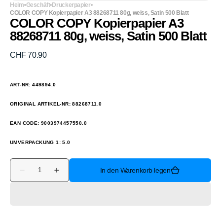
Heim
Geschäft
Druckerpapier
COLOR COPY Kopierpapier A3 88268711 80g, weiss, Satin 500 Blatt
COLOR COPY Kopierpapier A3
88268711 80g, weiss, Satin 500 Blatt
Normaler
CHF 70.90
Preis
ART-NR: 449894.0
ORIGINAL ARTIKEL-NR: 88268711.0
EAN CODE: 9003974457550.0
UMVERPACKUNG 1: 5.0
Anzahl
In den Warenkorb legen
Verringere
Erhöhe
die
die
Menge
Menge
für
für
COLOR
COLOR
COPY
COPY
Kopierpapier
Kopierpapier