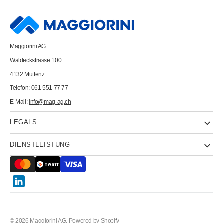
A3
A3
88268711
88268711
80g,
80g,
weiss,
weiss,
Satin
Satin
500
500
Maggiorini AG
Blatt
Blatt
Waldeckstrasse 100
4132 Muttenz
Telefon: 061 551 77 77
E-Mail:
info@mag-ag.ch
LEGALS
DIENSTLEISTUNG
Twitter
© 2026
Maggiorini AG
.
Powered by Shopify