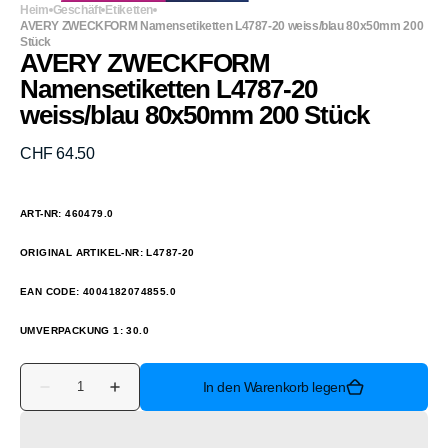
Heim
Geschäft
Etiketten
AVERY ZWECKFORM Namensetiketten L4787-20 weiss/blau 80x50mm 200
Stück
AVERY ZWECKFORM
Namensetiketten L4787-20
weiss/blau 80x50mm 200 Stück
Normaler
CHF 64.50
Preis
ART-NR: 460479.0
ORIGINAL ARTIKEL-NR: L4787-20
EAN CODE: 4004182074855.0
UMVERPACKUNG 1: 30.0
Anzahl
In den Warenkorb legen
Verringere
Erhöhe
die
die
Menge
Menge
für
für