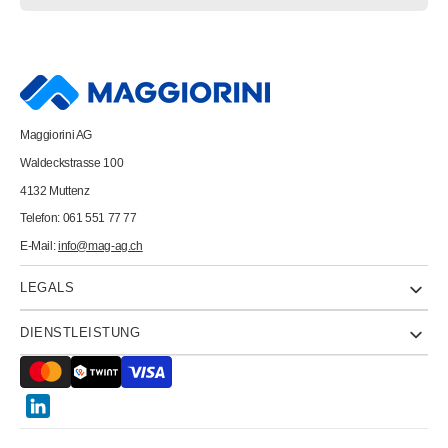
AVERY
AVERY
ZWECKFORM
ZWECKFORM
Namensetiketten
Namensetiketten
L4787-
L4787-
20
20
weiss/blau
weiss/blau
80x50mm
80x50mm
200
200
Stück
Stück
Maggiorini AG
Waldeckstrasse 100
4132 Muttenz
Telefon: 061 551 77 77
E-Mail:
info@mag-ag.ch
LEGALS
DIENSTLEISTUNG
Twitter